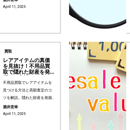
可能なブランドアイテムの買
April 11, 2025
取の裏技を解説。不用品買取
の成功の鍵は事前のリサーチ
と適切な業者選...
買取
レアアイテムの真価
を見抜け！不用品買
取で隠れた財産を発
掘する方法
不用品買取でレアアイテムを
見つける方法と高額査定のコ
ツを解説。隠れた財産を発掘
し、価値を最大限に引き出す
酒井宏幸
ポイントを紹介します。専門
April 11, 2025
家の査定や保存状態の管理、
オークションでの売却など、