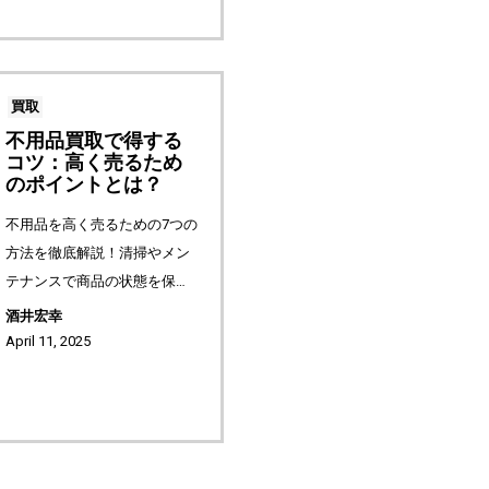
マニアックな...
買取
不用品買取で得する
コツ：高く売るため
のポイントとは？
不用品を高く売るための7つの
方法を徹底解説！清掃やメン
テナンスで商品の状態を保
ち、付属品を揃え、市場価値
酒井宏幸
をリサーチすることが買取価
April 11, 2025
格アップの鍵です。複数の買
取業者の比較や最適な売るタ
イミング、効...