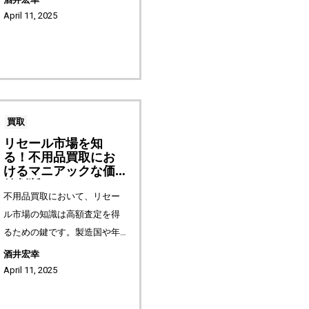
テージファッション、宝石、
April 11, 2025
日用品まで、見過ごされがち
な高額アイテムの価値と、プ
ロのバイヤー...
買取
リセール市場を知
る！不用品買取にお
けるマニアックな価
値判断
不用品買取において、リセー
ル市場の知識は高額査定を得
るための鍵です。製造国や年
代、ブランドの歴史を深掘り
酒井宏幸
し、マニアックな価値を判断
April 11, 2025
することで、思わぬ高値が期
待できます。この記事では、