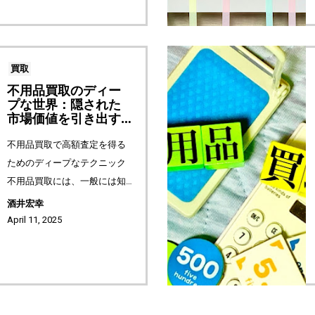
高額査定を得...
買取
不用品買取のディー
プな世界：隠された
市場価値を引き出す
テクニック
不用品買取で高額査定を得る
ためのディープなテクニック
不用品買取には、一般には知
られていないテクニックが数
酒井宏幸
多く存在します。ニッチ市場
April 11, 2025
を狙い、ブランドの隠れた価
値を見極め、独自の売却ルー
トを開拓...