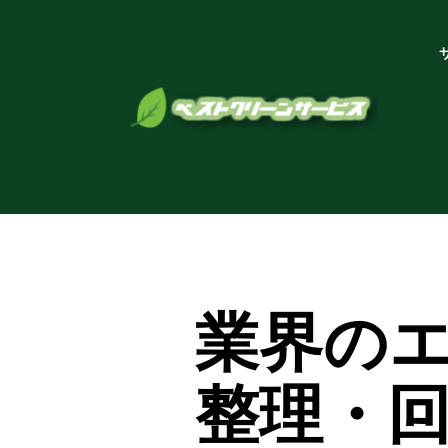
業界の
整理・